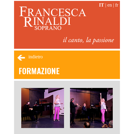
IT
|
en
|
fr
indietro
FORMAZIONE